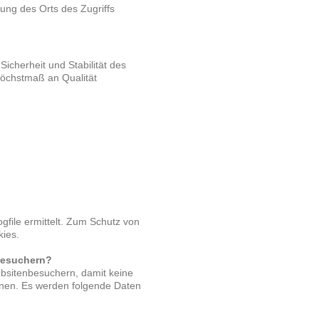
lung des Orts des Zugriffs
icherheit und Stabilität des
öchstmaß an Qualität
gfile ermittelt. Zum Schutz von
ies.
besuchern?
sitenbesuchern, damit keine
nen. Es werden folgende Daten